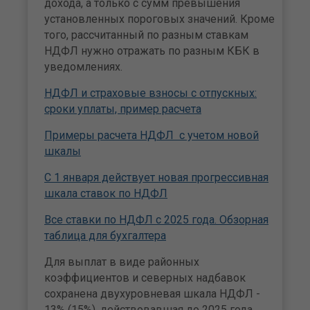
дохода, а только с сумм превышения
установленных пороговых значений. Кроме
того, рассчитанный по разным ставкам
НДФЛ нужно отражать по разным КБК в
уведомлениях.
НДФЛ и страховые взносы с отпускных:
сроки уплаты, пример расчета
Примеры расчета НДФЛ с учетом новой
шкалы
С 1 января действует новая прогрессивная
шкала ставок по НДФЛ
Все ставки по НДФЛ с 2025 года. Обзорная
таблица для бухгалтера
Для выплат в виде районных
коэффициентов и северных надбавок
сохранена двухуровневая шкала НДФЛ -
13% (15%), действовавшая до 2025 года.