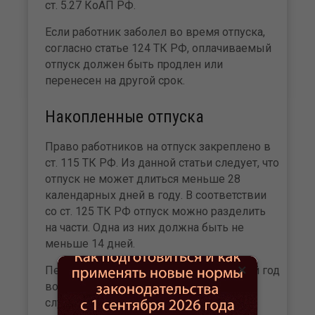
ст. 5.27 КоАП РФ.
Если работник заболел во время отпуска,
согласно статье 124 ТК РФ, оплачиваемый
отпуск должен быть продлен или
перенесен на другой срок.
Накопленные отпуска
Право работников на отпуск закреплено в
ст. 115 ТК РФ. Из данной статьи следует, что
отпуск не может длиться меньше 28
календарных дней в году. В соответствии
со ст. 125 ТК РФ отпуск можно разделить
на части. Одна из них должна быть не
меньше 14 дней.
×
Перенесение отпуска на другой рабочий год
возможно только в исключительных
случаях, если уход работника на отдых в