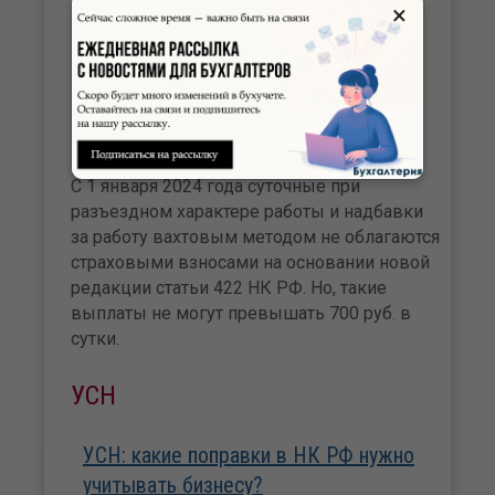
×
Страховые взносы
Взносы с суточных при разъездной
работе и с надбавок при вахтовом
методе в 2024 году
С 1 января 2024 года суточные при
разъездном характере работы и надбавки
за работу вахтовым методом не облагаются
страховыми взносами на основании новой
редакции статьи 422 НК РФ. Но, такие
выплаты не могут превышать 700 руб. в
сутки.
УСН
УСН: какие поправки в НК РФ нужно
учитывать бизнесу?