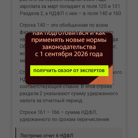
зарплата за март попадает в поля 120 и 131
Раздела 2, а НДФЛ с нее – в поля 140 и 160.
Строка 140 – это обобщенная по всем
физическим лицам сумма исчисленного
×
налога нарастающим итогом с начала года.
Обратите внимание, здесь отразите налог,
исчисленный за период с 1 января по 31
марта 2025 года.
Строка 160 – это общая сумма удержанного
НДФЛ по всем работникам по
соответствующей ставке. В этой строке
раздела 2 указывают сумму удержанного
налога за отчетный период.
Строки 161 – 166 – сумма НДФЛ,
удержанного по срокам перечисления.
Построчно отчет 6-НДФЛ