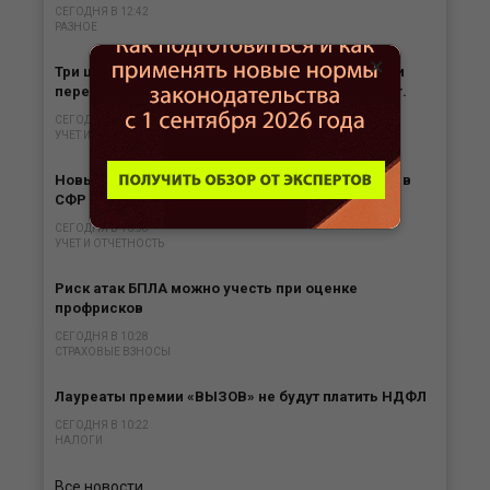
СЕГОДНЯ В 12:42
РАЗНОЕ
×
Три шага в подготовке в работе с электронными
перевозочными документам с 1 сентября 2026 г.
СЕГОДНЯ В 11:29
УЧЕТ И ОТЧЕТНОСТЬ
Новые требования к ЭЦП для сдачи отчетности в
СФР с 1 сентября 2026 года
СЕГОДНЯ В 10:58
УЧЕТ И ОТЧЕТНОСТЬ
Риск атак БПЛА можно учесть при оценке
профрисков
СЕГОДНЯ В 10:28
СТРАХОВЫЕ ВЗНОСЫ
Лауреаты премии «ВЫЗОВ» не будут платить НДФЛ
СЕГОДНЯ В 10:22
НАЛОГИ
Все новости