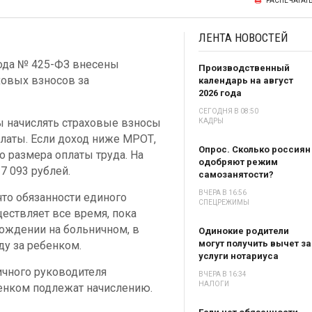
РАСПЕЧАТАТ
ЛЕНТА
НОВОСТЕЙ
года № 425-ФЗ внесены
Производственный
ховых взносов за
календарь на август
2026 года
СЕГОДНЯ В 08:50
ны начислять страховые взносы
КАДРЫ
платы. Если доход ниже МРОТ,
Опрос. Сколько россиян
о размера оплаты труда. На
одобряют режим
7 093 рублей.
самозанятости?
ВЧЕРА В 16:56
 что обязанности единого
СПЕЦРЕЖИМЫ
ествляет все время, пока
хождении на больничном, в
Одинокие родители
могут получить вычет за
ду за ребенком.
услуги нотариуса
ичного руководителя
ВЧЕРА В 16:34
НАЛОГИ
бенком подлежат начислению.