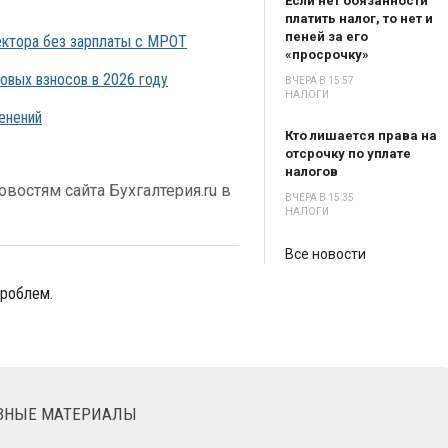
Если нет обязанности
платить налог, то нет и
пеней за его
ректора без зарплаты с МРОТ
«просрочку»
овых взносов в 2026 году
ВЧЕРА В 15:57
НАЛОГИ
енений
Кто лишается права на
отсрочку по уплате
налогов
востям сайта Бухгалтерия.ru в
ВЧЕРА В 15:35
НАЛОГИ
Все новости
проблем.
ЕЗНЫЕ МАТЕРИАЛЫ