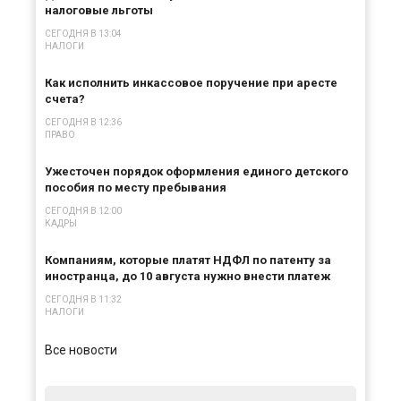
×
налоговые льготы
СЕГОДНЯ В 13:04
НАЛОГИ
Как исполнить инкассовое поручение при аресте
счета?
СЕГОДНЯ В 12:36
ПРАВО
Ужесточен порядок оформления единого детского
пособия по месту пребывания
СЕГОДНЯ В 12:00
КАДРЫ
Компаниям, которые платят НДФЛ по патенту за
иностранца, до 10 августа нужно внести платеж
СЕГОДНЯ В 11:32
НАЛОГИ
Все новости