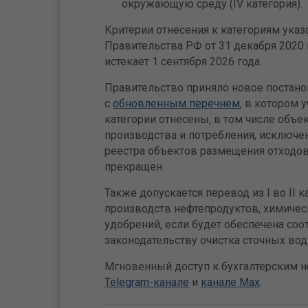
окружающую среду (IV категория).
Критерии отнесения к категориям ука
Правительства РФ от 31 декабря 2020 г
истекает 1 сентября 2026 года.
Правительство приняло новое постанов
с
обновленным перечнем
, в котором у
категории отнесены, в том числе объ
производства и потребления, исключе
реестра объектов размещения отходов
прекращен.
Также допускается перевод из I во II
производств нефтепродуктов, химиче
удобрений, если будет обеспечена со
законодательству очистка сточных вод
Мгновенный доступ к бухгалтерским но
Telegram-канале
и
канале Max
.