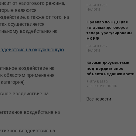
висит от налогового режима,
ВЧЕРА В 15:55
оторые являются
НАЛОГИ
действие, а также от того, на
Правило по НДС для
тах осуществляется
«старых» договоров
ативному воздействию на
теперь урегулированы
НК РФ
ВЧЕРА В 15:52
оздействие на окружающую
НАЛОГИ
:
Какими документами
тивное воздействие на
подтвердить снос
объекта недвижимости
к областям применения
категория);
ВЧЕРА В 15:30
УЧЕТ И ОТЧЕТНОСТЬ
вное воздействие на
Все новости
гативное воздействие на
тивное воздействие на