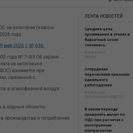
РАСПЕЧАТАТ
ЛЕНТА
НОВОСТЕЙ
С на категории (классы
Средняя цена
 2026 года.
проживания в отелях в
бархатный сезон
 мая 2026 г. № 636.
снизилась
ВЧЕРА В 16:51
02 года № 7-ФЗ Об охране
РАЗНОЕ
лата за негативное
Сотрудники
ВОС) взимается при
перечислили признаки
ах, связанной с:
идеального
работодателя
тв в атмосферный воздух
ВЧЕРА В 16:30
ЭКОНОМИКА И ОБЩЕСТВО
 в водные объекты;
В каком периоде
применять вычет по
ов производства и потребления
НДС при расчетах с
иностранным
контрагентом