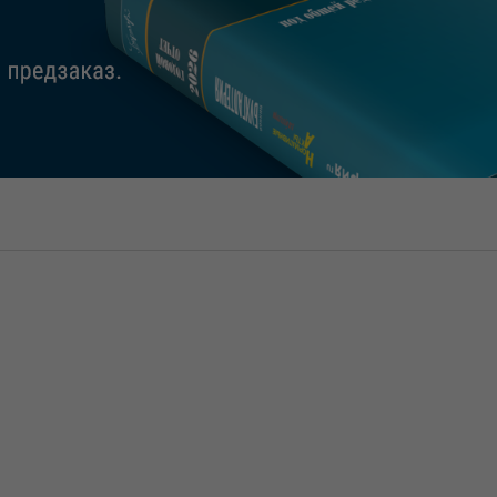
УСН и продажа к
04.08.2026
АС Восточно-Сибирск
постановлении от 21
13058/2025 согласилс