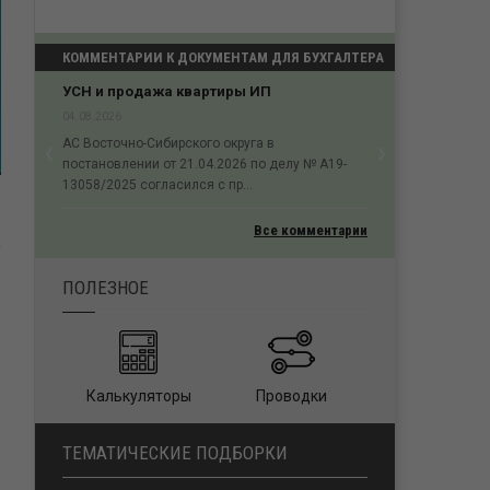
КОММЕНТАРИИ К ДОКУМЕНТАМ ДЛЯ БУХГАЛТЕРА
вартиры ИП
Как посчитать размер сомнительного
долга?
‹
›
03.08.2026
ого округа в
Previous
Next
Для исчисления размера сомнительного долга
.04.2026 по делу № А19-
в целях статьи 266 Кодекса принимается
я с пр...
размер всего имеющ...
Все комментарии
ПОЛЕЗНОЕ
Калькуляторы
Проводки
ТЕМАТИЧЕСКИЕ ПОДБОРКИ