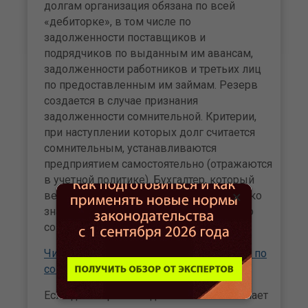
долгам организация обязана по всей
«дебиторке», в том числе по
задолженности поставщиков и
подрядчиков по выданным им авансам,
задолженности работников и третьих лиц
по предоставленным им займам. Резерв
создается в случае признания
задолженности сомнительной. Критерии,
при наступлении которых долг считается
сомнительным, устанавливаются
предприятием самостоятельно (отражаются
в учетной политике). Бухгалтер, который
×
ведет счета учета расчетов, должен четко
знать данные критерии и своевременно
создавать резервы.
Читайте также «Формирование резерва по
сомнительным долгам в 2017 году»
Если дебиторская задолженность отвечает