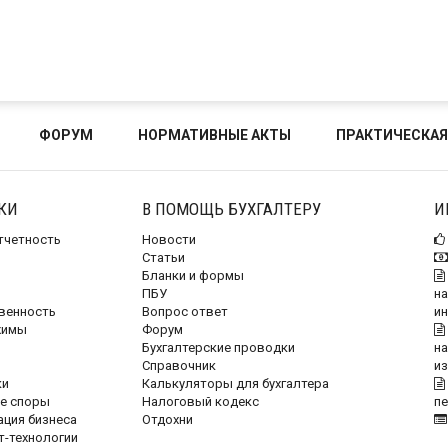
ФОРУМ
НОРМАТИВНЫЕ АКТЫ
ПРАКТИЧЕСКАЯ
КИ
В ПОМОЩЬ БУХГАЛТЕРУ
И
отчетность
Новости
Статьи
Бланки и формы
ПБУ
на
венность
Вопрос ответ
и
жимы
Форум
Бухгалтерские проводки
на
Справочник
и
ки
Калькуляторы для бухгалтера
е споры
Налоговый кодекс
п
ация бизнеса
Отдохни
т-технологии