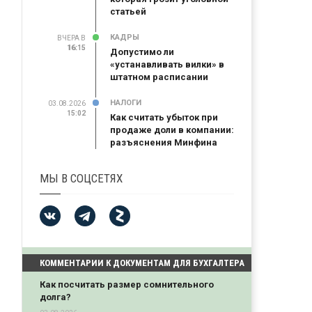
статьей
КАДРЫ
ВЧЕРА В
16:15
16:15
Допустимо ли
«устанавливать вилки» в
штатном расписании
НАЛОГИ
03.08.2026
15:02
Как считать убыток при
продаже доли в компании:
разъяснения Минфина
МЫ В СОЦСЕТЯХ
КОММЕНТАРИИ К ДОКУМЕНТАМ ДЛЯ БУХГАЛТЕРА
Как посчитать размер сомнительного
долга?