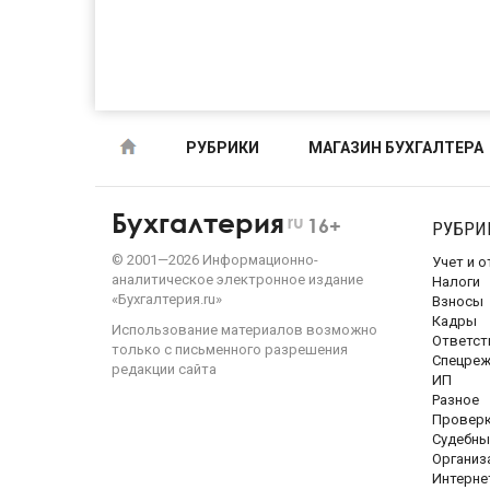
РУБРИКИ
МАГАЗИН БУХГАЛТЕРА
Бухгалтерия
ru
16+
РУБРИ
©
2001—
2026
Информационно-
Учет и 
аналитическое электронное издание
Налоги
«Бухгалтерия.ru»
Взносы
Кадры
Использование материалов возможно
Ответст
только с письменного разрешения
Спецре
редакции сайта
ИП
Разное
Провер
Судебны
Организ
Интерне