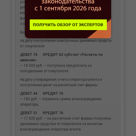
услуг по доставке холодильника составляет 1000
руб. (в том числе НДС). Учет товара в интернет-
магазине ведется по ценам приобретения,
фактическая себестоимость холодильника
составляет 10 000 руб.
Бухгалтер «Весны» сделает следующие проводки.
На дату поступления электронных денежных средств
от покупателя
ДЕБЕТ 76 КРЕДИТ 62 субсчет «Расчеты по
авансам»
— 18 000 руб. – поступила предоплата за
холодильник от покупателя.
На дату утверждения отчета оператора-агента и
поступления денег на расчетный счет фирмы
ДЕБЕТ 44 КРЕДИТ 76
— 180 руб. – отражена сумма вознаграждения
оператора;
ДЕБЕТ 51 КРЕДИТ 76
— 17 820 руб. – на расчетный счет фирмы получены
денежные средства от покупателя за вычетом
вознаграждения оператора-агента.