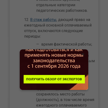
отдельные категории
педагогических работников.
В стаж работы
, дающий право на
ежегодный основной оплачиваемый
отпуск, включаются следующие
периоды:
время фактической работы;
время, когда работник
×
фактически не работал, но за
ним в соответствии с трудовым
законодательством,
коллективным договором,
соглашениями, локальными
нормативными актами,
трудовым договором
сохранялось место работы
(должность), в том числе время
ежегодного оплачиваемого