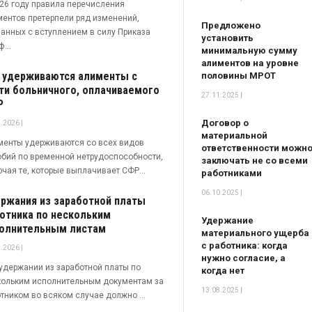
26 году правила перечисления
ентов претерпели ряд изменений,
Предложено
анных с вступлением в силу Приказа
установить
...
минимальную сумму
алиментов на уровне
 удерживаются алименты с
половины МРОТ
ти больничного, оплачиваемого
27.11.2025 |
Р
Договор о
.2026 |
материальной
менты удерживаются со всех видов
ответственности можн
бий по временной нетрудоспособности,
заключать не со всеми
чая те, которые выплачивает СФР...
работниками
06.10.2025 |
ржания из заработной платы
отника по нескольким
Удержание
олнительным листам
материального ущерба
с работника: когда
.2026 |
нужно согласие, а
удержании из заработной платы по
когда нет
кольким исполнительным документам за
13.08.2025 |
тником во всяком случае должно ...