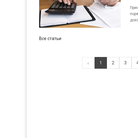
Прин
поря
дохо
Все статьи
1
2
3
«