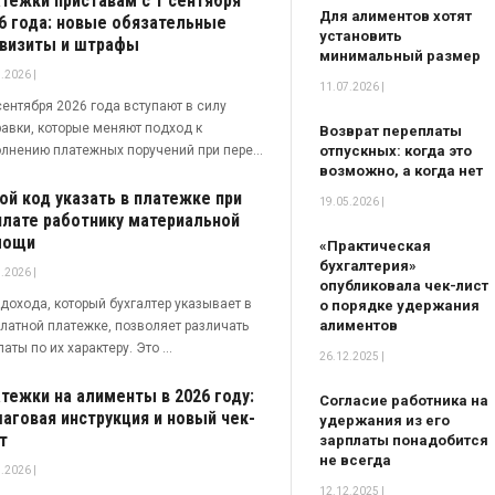
тежки приставам с 1 сентября
Для алиментов хотят
6 года: новые обязательные
установить
визиты и штрафы
минимальный размер
.2026 |
11.07.2026 |
сентября 2026 года вступают в силу
авки, которые меняют подход к
Возврат переплаты
лнению платежных поручений при пере...
отпускных: когда это
возможно, а когда нет
ой код указать в платежке при
19.05.2026 |
лате работнику материальной
мощи
«Практическая
бухгалтерия»
.2026 |
опубликовала чек-лист
дохода, который бухгалтер указывает в
о порядке удержания
алиментов
латной платежке, позволяет различать
аты по их характеру. Это ...
26.12.2025 |
тежки на алименты в 2026 году:
Согласие работника на
аговая инструкция и новый чек-
удержания из его
т
зарплаты понадобится
не всегда
.2026 |
12.12.2025 |