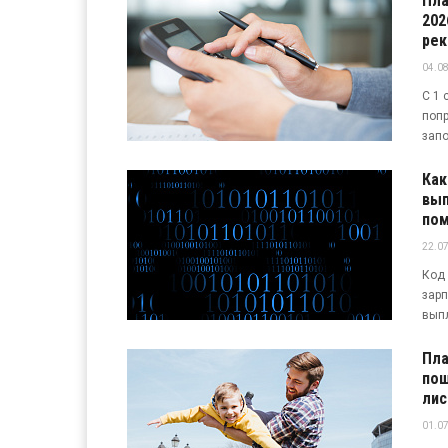
Пла
202
рек
04.08
С 1 
попр
запо
Как
вып
по
22.07
Код 
зарп
выпл
Пла
пош
лис
01.07