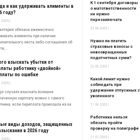
К 1 сентября договоры
да и как удерживать алименты в
о матответственности
6 году?
не нужно
перезаключать
.2026 |
23.06.2025 |
алтерия обязана ежемесячно
живать алименты при наличии
Нужно ли платить
лнительного листа либо соглашения об
страховые взносы с
е, ...
невозвращенных
подотчетных сумм?
ого взыскать убытки от
22.05.2025 |
латы работнику «двойной»
платы по ошибке
Какой лимит нужно
.2026 |
соблюдать при
удержании отпускных с
ух случаях взыскать излишне
уволенного
аченную зарплату можно с самого
×
тника: если переплата произошла из-за
11.04.2025 |
Работника нельзя
обязать пройти
ые виды доходов, защищенных
проверку на полиграфе
взыскания в 2026 году
21.01.2025 |
.2026 |