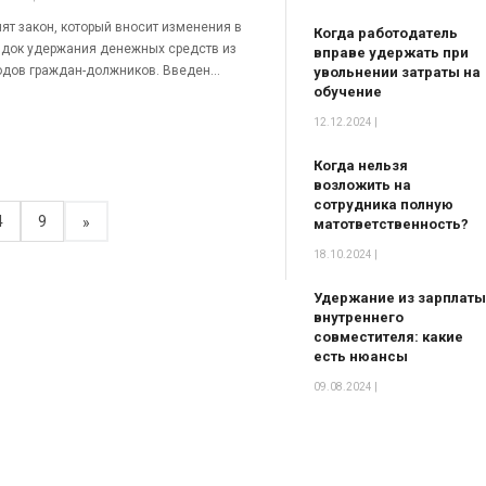
ят закон, который вносит изменения в
Когда работодатель
док удержания денежных средств из
вправе удержать при
дов граждан-должников. Введен...
увольнении затраты на
обучение
12.12.2024 |
Когда нельзя
возложить на
сотрудника полную
4
9
»
матответственность?
18.10.2024 |
Удержание из зарплаты
внутреннего
совместителя: какие
есть нюансы
09.08.2024 |