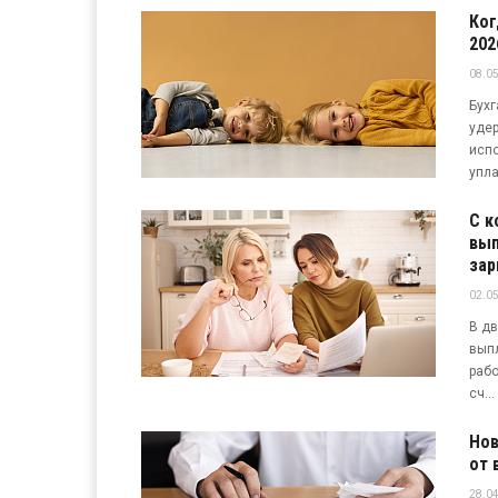
Ког
202
08.05
Бухг
удер
испо
уплат
С к
вып
зар
02.05
В дв
выпл
рабо
сч...
Нов
от 
28.04