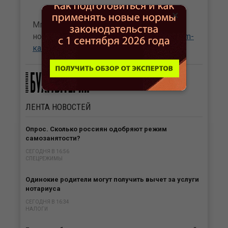
×
Мгновенный доступ к бухгалтерским
новостям сайта Бухгалтерия.ru в
Telegram-
канале
и
канале Max
.
ЛЕНТА
НОВОСТЕЙ
Опрос. Сколько россиян одобряют режим
самозанятости?
СЕГОДНЯ В 16:56
СПЕЦРЕЖИМЫ
Одинокие родители могут получить вычет за услуги
нотариуса
СЕГОДНЯ В 16:34
НАЛОГИ