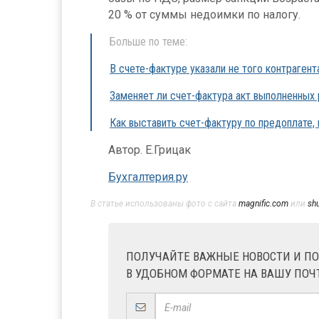
20 % от суммы недоимки по налогу.
Больше по теме:
В счете-фактуре указали не того контрагент
Заменяет ли счет-фактура акт выполненных
Как выставить счет-фактуру по предоплате,
Автор. Е.Грицак
Бухгалтерия.ру
В статье использованы фото с сайта
magnific.com
или
sh
ПОЛУЧАЙТЕ ВАЖНЫЕ НОВОСТИ И П
В УДОБНОМ ФОРМАТЕ НА ВАШУ ПОЧ