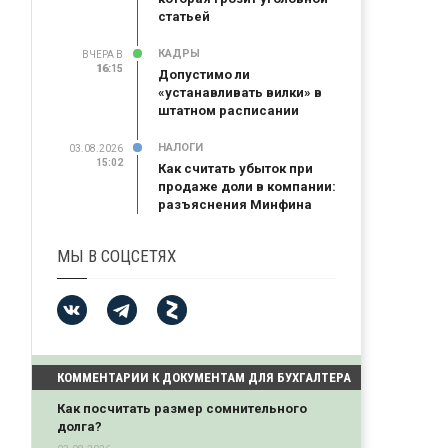
статьей
КАДРЫ
ВЧЕРА В
16:15
16:15
Допустимо ли
«устанавливать вилки» в
штатном расписании
НАЛОГИ
03.08.2026
15:02
Как считать убыток при
продаже доли в компании:
разъяснения Минфина
МЫ В СОЦСЕТЯХ
КОММЕНТАРИИ К ДОКУМЕНТАМ ДЛЯ БУХГАЛТЕРА
Как посчитать размер сомнительного
долга?