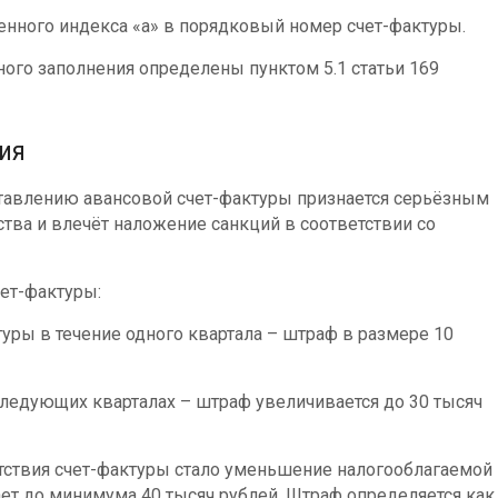
енного индекса «a» в порядковый номер счет-фактуры.
ого заполнения определены пунктом 5.1 статьи 169
ния
тавлению авансовой счет-фактуры признается серьёзным
тва и влечёт наложение санкций в соответствии со
ет-фактуры:
туры в течение одного квартала – штраф в размере 10
ледующих кварталах – штраф увеличивается до 30 тысяч
утствия счет-фактуры стало уменьшение налогооблагаемой
ает до минимума 40 тысяч рублей. Штраф определяется как