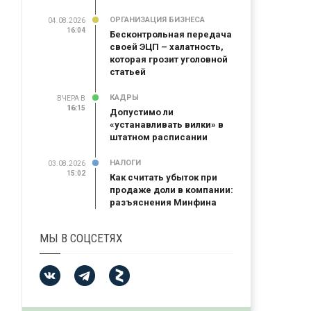
ОРГАНИЗАЦИЯ БИЗНЕСА
04.08.2026
16:04
Бесконтрольная передача
своей ЭЦП – халатность,
которая грозит уголовной
статьей
КАДРЫ
ВЧЕРА В
16:15
16:15
Допустимо ли
«устанавливать вилки» в
штатном расписании
НАЛОГИ
03.08.2026
15:02
Как считать убыток при
продаже доли в компании:
разъяснения Минфина
МЫ В СОЦСЕТЯХ