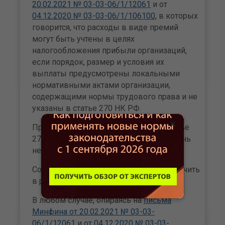
20.02.2021 № 03-03-06/1/12061
и от
04.12.2020 № 03-03-06/1/106100
, в которых
говорится, что расходы в виде премий
могут быть учтены в целях
налогообложения прибыли организаций,
если порядок, размер и условия их
выплаты предусмотрены локальными
нормативными актами организации,
содержащими нормы трудового права и не
указаны в статье 270 НК РФ.
×
Премии за прививки не указаны в статье
270 НК РФ, в которой приведен перечень
неучитываемых затрат.
Соответственно, надбавку можно включить
в расходы.
В любом случае, опираясь на
письма
Минфина от 20.02.2021 № 03-03-
06/1/12061
и
от 04.12.2020 № 03-03-