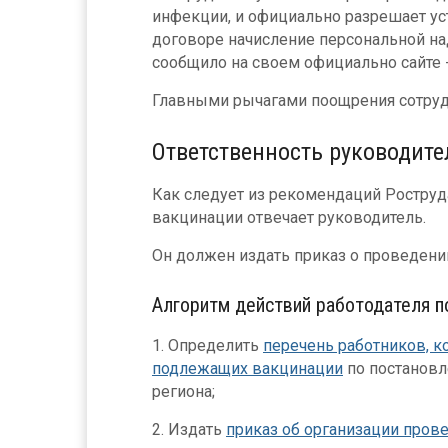
инфекции, и официально разрешает ус
договоре начисление персональной на
сообщило на своем официально сайте 
Главными рычагами поощрения сотруд
Ответственность руководите
Как следует из рекомендаций Роструд
вакцинации отвечает руководитель.
Он должен издать приказ о проведении
Алгоритм действий работодателя п
1. Определить
перечень работников, ко
подлежащих вакцинации
по постановл
региона;
2. Издать
приказ об организации пров