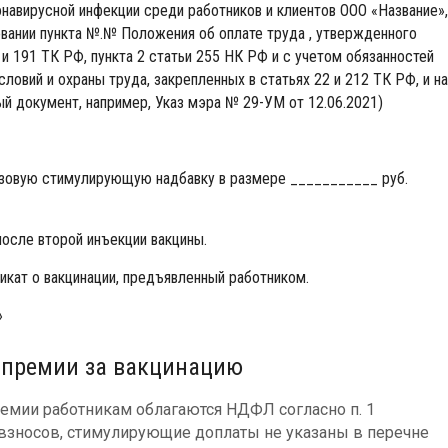
навирусной инфекции среди работников и клиентов ООО «Название»,
овании пункта №.№ Положения об оплате труда , утвержденного
5 и 191 ТК РФ, пункта 2 статьи 255 НК РФ и с учетом обязанностей
овий и охраны труда, закрепленных в статьях 22 и 212 ТК РФ, и на
ый документ, например, Указ мэра № 29-УМ от 12.06.2021)
азовую стимулирующую надбавку в размере ___________ руб.
осле второй инъекции вакцины.
икат о вакцинации, предъявленный работником.
с премии за вакцинацию
мии работникам облагаются НДФЛ согласно п. 1
х взносов, стимулирующие доплаты не указаны в перечне