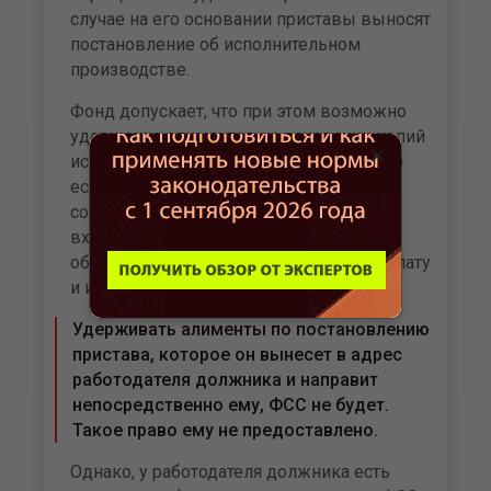
случае на его основании приставы выносят
постановление об исполнительном
производстве.
Фонд допускает, что при этом возможно
удержание алиментов на основании копий
×
исполнительных документов. Но только
если их направит судебный пристав в
составе пакета документов, в который
входит оригинал постановления об
обращении взыскания на заработную плату
и иные доходы должника.
Удерживать алименты по постановлению
пристава, которое он вынесет в адрес
работодателя должника и направит
непосредственно ему, ФСС не будет.
Такое право ему не предоставлено.
Однако, у работодателя должника есть