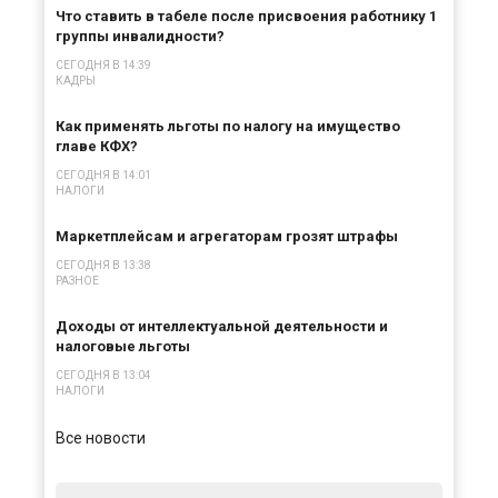
Что ставить в табеле после присвоения работнику 1
группы инвалидности?
СЕГОДНЯ В 14:39
КАДРЫ
Как применять льготы по налогу на имущество
главе КФХ?
СЕГОДНЯ В 14:01
НАЛОГИ
Маркетплейсам и агрегаторам грозят штрафы
СЕГОДНЯ В 13:38
РАЗНОЕ
Доходы от интеллектуальной деятельности и
налоговые льготы
СЕГОДНЯ В 13:04
НАЛОГИ
Все новости