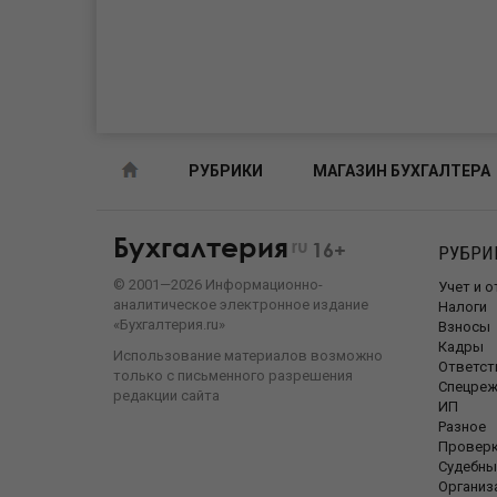
РУБРИКИ
МАГАЗИН БУХГАЛТЕРА
Бухгалтерия
ru
16+
РУБРИ
©
2001—
2026
Информационно-
Учет и 
аналитическое электронное издание
Налоги
«Бухгалтерия.ru»
Взносы
Кадры
Использование материалов возможно
Ответст
только с письменного разрешения
Спецре
редакции сайта
ИП
Разное
Провер
Судебны
Организ