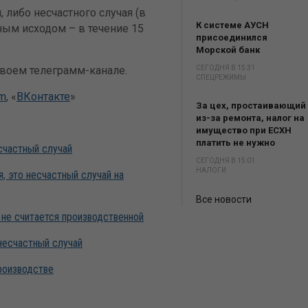
либо несчастного случая (в
К системе АУСН
ным исходом – в течение 15
присоединился
Морской банк
своем телеграмм-канале.
СЕГОДНЯ В 15:31
СПЕЦРЕЖИМЫ
am
, «
ВКонтакте
»
За цех, простаивающий
из-за ремонта, налог на
имущество при ЕСХН
платить не нужно
счастный случай
СЕГОДНЯ В 15:01
НАЛОГИ
, это несчастный случай на
Все новости
 не считается производственной
несчастный случай
роизводстве