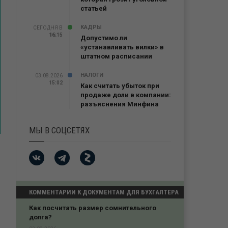
статьей
КАДРЫ
СЕГОДНЯ В
16:15
16:15
Допустимо ли
«устанавливать вилки» в
штатном расписании
НАЛОГИ
03.08.2026
15:02
Как считать убыток при
продаже доли в компании:
разъяснения Минфина
МЫ В СОЦСЕТЯХ
КОММЕНТАРИИ К ДОКУМЕНТАМ ДЛЯ БУХГАЛТЕРА
Как посчитать размер сомнительного
долга?