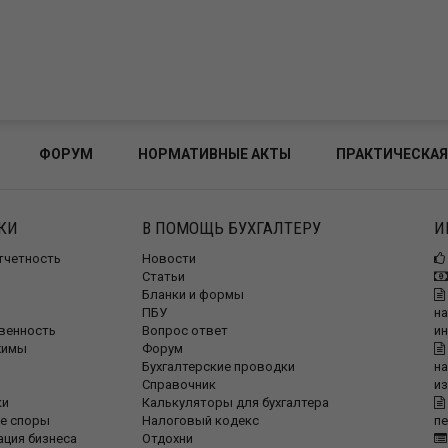
ФОРУМ
НОРМАТИВНЫЕ АКТЫ
ПРАКТИЧЕСКАЯ
КИ
В ПОМОЩЬ БУХГАЛТЕРУ
И
отчетность
Новости
Статьи
Бланки и формы
ПБУ
на
венность
Вопрос ответ
и
жимы
Форум
Бухгалтерские проводки
на
Справочник
и
ки
Калькуляторы для бухгалтера
е споры
Налоговый кодекс
п
ация бизнеса
Отдохни