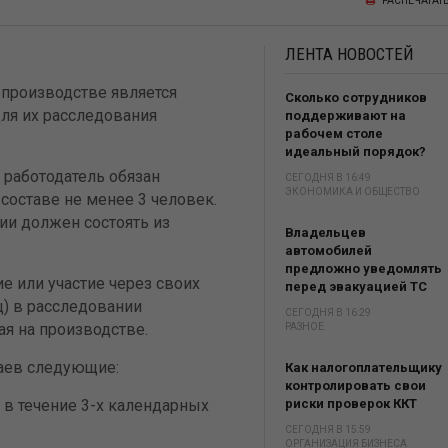
РАСПЕЧАТАТ
ЛЕНТА
НОВОСТЕЙ
 производстве является
Сколько сотрудников
для их расследования
поддерживают на
рабочем столе
идеальный порядок?
 работодатель обязан
СЕГОДНЯ В 16:49
ЭКОНОМИКА И ОБЩЕСТВО
составе не менее 3 человек.
ии должен состоять из
Владельцев
автомобилей
предложно уведомлять
е или участие через своих
перед эвакуацией ТС
) в расследовании
СЕГОДНЯ В 16:29
я на производстве.
РАЗНОЕ
чаев следующие:
Как налогоплательщику
контролировать свои
 в течение 3-х календарных
риски проверок ККТ
СЕГОДНЯ В 15:59
ОРГАНИЗАЦИЯ БИЗНЕСА