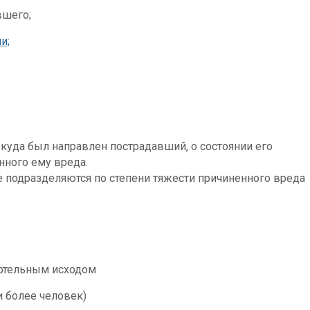
вшего;
и;
куда был направлен пострадавший, о состоянии его
нного ему вреда.
е подразделяются по степени тяжести причиненного вреда
×
ертельным исходом
и более человек)