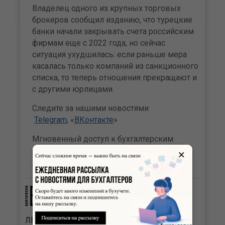
Владелец одного из крупных торговых
брокеров сообщил изданию, что турецкие
банки начали закрывать счета российским
фирмам еще с 2022 года, но сейчас
ситуация ухудшилась: если раньше мера
касалась только компаний из санкционного
списка, то теперь отношения прекращают и
с другими юрлицами.
Следите за нашими новостями
Telegram
, «
ВКонтакте
»
Мгновенный доступ к бухгалтерским
новостям сайта Бухгалтерия.ru в
Telegram-
×
канале
и
канале Max
.
ЛЕНТА
НОВОСТЕЙ