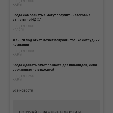
СЕГОДНЯ В 10:39
КАДРЫ
Когда самозанятые могут получить налоговые
вычеты по НДФЛ
СЕГОДНЯ В 10:33
НАЛОГИ
Деньги под отчет может получить только сотрудник
компании
СЕГОДНЯ В 10:04
КАДРЫ
Когда сдавать отчет по квоте для инвалидов, если
срок выпал на выходной
СЕГОДНЯ В 09:30
КАДРЫ
Все новости
ПОЛУЧАЙТЕ ВАЖНЫЕ НОВОСТИ И