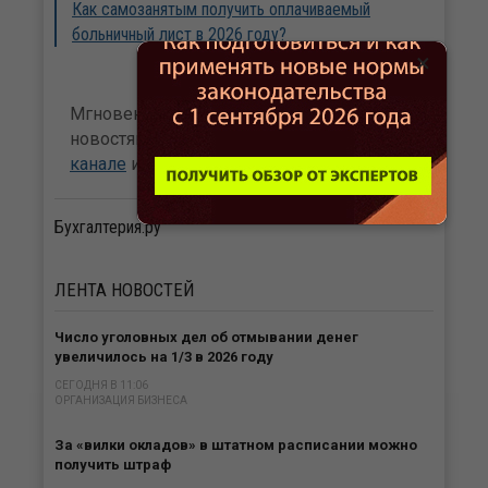
Как самозанятым получить оплачиваемый
больничный лист в 2026 году?
×
Мгновенный доступ к бухгалтерским
новостям сайта Бухгалтерия.ru в
Telegram-
канале
и
канале Max
.
Бухгалтерия.ру
ЛЕНТА
НОВОСТЕЙ
Число уголовных дел об отмывании денег
увеличилось на 1/3 в 2026 году
СЕГОДНЯ В 11:06
ОРГАНИЗАЦИЯ БИЗНЕСА
За «вилки окладов» в штатном расписании можно
получить штраф