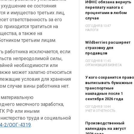
ИФНС обязана вернуть
 ухудшение ее состояния
переплату налога с
ся и имущество третьих лиц,
процентами в любом
случае
есет ответственность за его
ю приходится тратиться на
СЕГОДНЯ В 13:47
НАЛОГИ
щества, а также на
ботником третьим лицам.
Wildberries расширяет
страховку для
ь работника исключается, если
продавцов
льств непреодолимой силы,
СЕГОДНЯ В 11:45
райней необходимости или
ОРГАНИЗАЦИЯ БИЗНЕСА
акже может халатно относиться
У кого сохранится право
длежащие условия для хранения
выписывать бумажные
ом случае вины работника нет.
транспортные
накладные после 1
т материальную
сентября 2026 года
еднего месячного заработка,
СЕГОДНЯ В 10:44
 ТК РФ или иными
УЧЕТ И ОТЧЕТНОСТЬ
нистерство труда и социальной
Производственный
14-2/ООГ-4319
.
календарь на август
2026 года