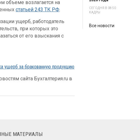
ом объеме возлагается на
СЕГОДНЯ В 08:50
ренных
статьей 243 ТК РФ
.
КАДРЫ
изации ущерб, работодатель
Все новости
ельств, при которых это
азаться от его взыскания с
ика ущерб за бракованную продукцию
востям сайта Бухгалтерия.ru в
ЕЗНЫЕ МАТЕРИАЛЫ