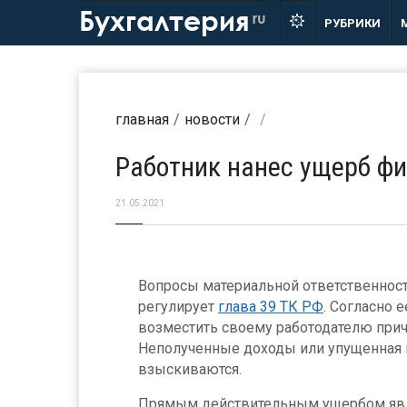
Бухгалтерия
ru
РУБРИКИ
главная
новости
Работник нанес ущерб фи
21.05.2021
Вопросы материальной ответственност
регулирует
глава 39 ТК РФ
. Согласно 
возместить своему работодателю при
Неполученные доходы или упущенная в
взыскиваются.
Прямым действительным ущербом явл