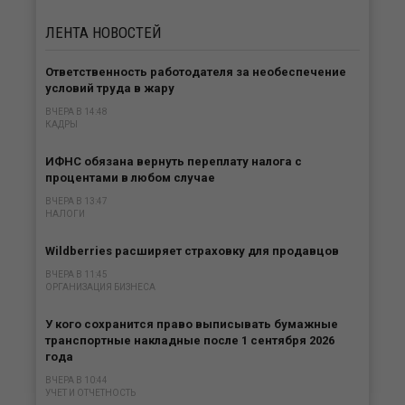
ЛЕНТА
НОВОСТЕЙ
Ответственность работодателя за необеспечение
условий труда в жару
ВЧЕРА В 14:48
КАДРЫ
ИФНС обязана вернуть переплату налога с
процентами в любом случае
ВЧЕРА В 13:47
НАЛОГИ
Wildberries расширяет страховку для продавцов
ВЧЕРА В 11:45
ОРГАНИЗАЦИЯ БИЗНЕСА
У кого сохранится право выписывать бумажные
транспортные накладные после 1 сентября 2026
года
ВЧЕРА В 10:44
УЧЕТ И ОТЧЕТНОСТЬ