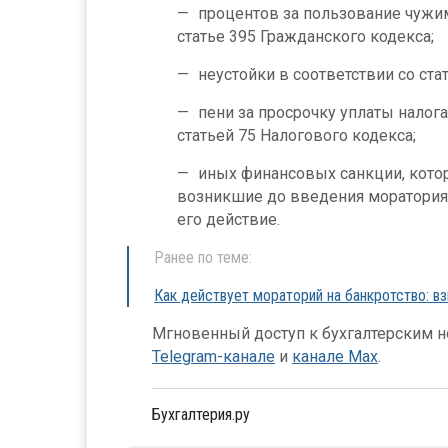
процентов за пользование чуж
статье 395 Гражданского кодекса;
неустойки в соответствии со ста
пени за просрочку уплаты налог
статьей 75 Налогового кодекса;
иных финансовых санкции, котор
возникшие до введения моратория
его действие.
Ранее по теме:
Как действует мораторий на банкротство: в
Мгновенный доступ к бухгалтерским но
Telegram-канале
и
канале Max
.
Бухгалтерия.ру