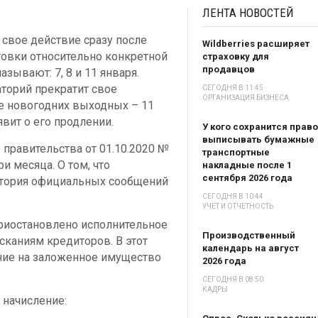
ЛЕНТА
НОВОСТЕЙ
 свое действие сразу после
Wildberries расширяет
товки относительно конкретной
страховку для
продавцов
зывают: 7, 8 и 11 января.
аторий прекратит свое
СЕГОДНЯ В 11:45
ОРГАНИЗАЦИЯ БИЗНЕСА
е новогодних выходных – 11
явит о его продлении.
У кого сохранится право
выписывать бумажные
правительства от 01.10.2020 №
транспортные
ри месяца. О том, что
накладные после 1
сентября 2026 года
атория официальных сообщений
СЕГОДНЯ В 10:44
УЧЕТ И ОТЧЕТНОСТЬ
риостановлено исполнительное
Производственный
каниям кредиторов. В этот
календарь на август
ние на заложенное имущество
2026 года
СЕГОДНЯ В 08:50
КАДРЫ
 начисление: