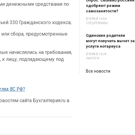
Опрос. Сколько россиян
ими денежными средствами по
одобряют режим
самозанятости?
ВЧЕРА В 16:56
тьей 330 Гражданского кодекса;
СПЕЦРЕЖИМЫ
а или сбора, предусмотренные
Одинокие родители
могут получить вычет за
услуги нотариуса
ые начислялись на требования,
ВЧЕРА В 16:34
, к лицу, подпадающему под
НАЛОГИ
Все новости
згляд ВС РФ?
востям сайта Бухгалтерия.ru в