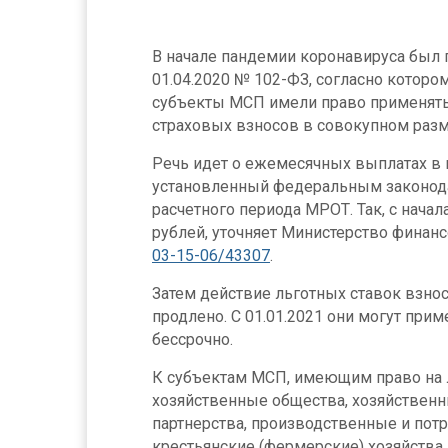
В начале пандемии коронавируса был 
01.04.2020 № 102-ФЗ, согласно которому
субъекты МСП имели право применят
страховых взносов в совокупном разм
Речь идет о ежемесячных выплатах в
установленный федеральным законода
расчетного периода МРОТ. Так, с начала
рублей, уточняет Министерство финан
03-15-06/43307
.
Затем действие льготных ставок взно
продлено. С 01.01.2021 они могут при
бессрочно.
К субъектам МСП, имеющим право на льг
хозяйственные общества, хозяйствен
партнерства, производственные и пот
крестьянские (фермерские) хозяйства 