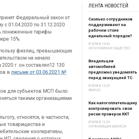
ЛЕНТА
НОВОСТЕЙ
принят Федеральный закон от
Сколько сотрудников
 с 01.04.2020 по 31.12.2020
поддерживают на
рабочем столе
ь пониженные тарифы
идеальный порядок?
ере 15%.
ВЧЕРА В 16:49
ЭКОНОМИКА И ОБЩЕСТВО
 пользу физлиц, превышающих
тельством на начало
Владельцев
 2020 г. он составлял12 130
автомобилей
сов в
письме от 03.06.2021 №
предложно уведомлять
перед эвакуацией ТС
ВЧЕРА В 16:29
сов для субъектов МСП было
РАЗНОЕ
меняться такими организациями
Как налогоплательщику
контролировать свои
риски проверок ККТ
оту, относятся, в частности,
ВЧЕРА В 15:59
ные товарищества и
ОРГАНИЗАЦИЯ БИЗНЕСА
ребительские кооперативы,
и ИП, сведения о которых