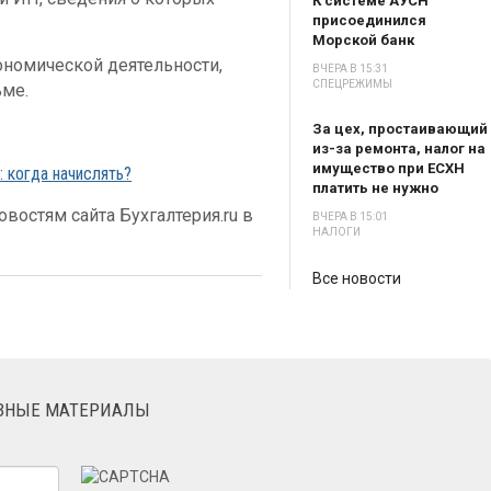
К системе АУСН
присоединился
Морской банк
ономической деятельности,
ВЧЕРА В 15:31
СПЕЦРЕЖИМЫ
ьме.
За цех, простаивающий
из-за ремонта, налог на
имущество при ЕСХН
 когда начислять?
платить не нужно
востям сайта Бухгалтерия.ru в
ВЧЕРА В 15:01
НАЛОГИ
Все новости
ЕЗНЫЕ МАТЕРИАЛЫ