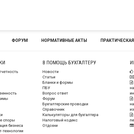
ФОРУМ
НОРМАТИВНЫЕ АКТЫ
ПРАКТИЧЕСКАЯ
КИ
В ПОМОЩЬ БУХГАЛТЕРУ
И
отчетность
Новости
Статьи
Бланки и формы
ПБУ
на
венность
Вопрос ответ
и
жимы
Форум
Бухгалтерские проводки
на
Справочник
и
ки
Калькуляторы для бухгалтера
е споры
Налоговый кодекс
п
ация бизнеса
Отдохни
т-технологии