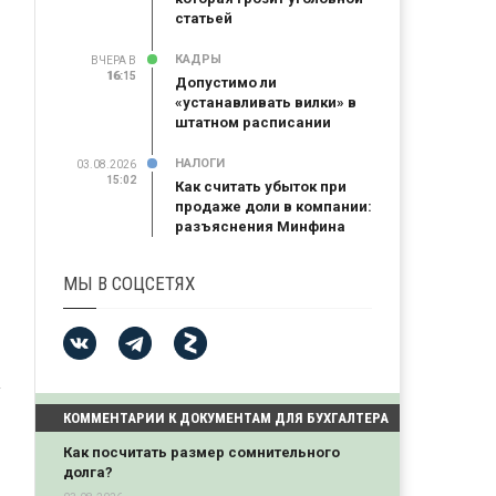
статьей
КАДРЫ
ВЧЕРА В
16:15
16:15
Допустимо ли
«устанавливать вилки» в
штатном расписании
НАЛОГИ
03.08.2026
15:02
Как считать убыток при
продаже доли в компании:
разъяснения Минфина
МЫ В СОЦСЕТЯХ
КОММЕНТАРИИ К ДОКУМЕНТАМ ДЛЯ БУХГАЛТЕРА
Как посчитать размер сомнительного
долга?