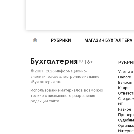
РУБРИКИ
МАГАЗИН БУХГАЛТЕРА
Бухгалтерия
ru
16+
РУБРИ
©
2001—
2026
Информационно-
Учет и 
аналитическое электронное издание
Налоги
«Бухгалтерия.ru»
Взносы
Кадры
Использование материалов возможно
Ответст
только с письменного разрешения
Спецре
редакции сайта
ИП
Разное
Провер
Судебны
Организ
Интерне