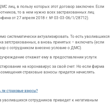
МС лиц, в пользу которых этот договор заключен. Если
отников, то в нем нужно всех застрахованных лиц
фина от 27 апреля 2018 г. № 03-03-06/1/28712).
имо систематически актуализировать. То есть уволившихся
а затстрахованных, а вновь принятых – включать (если
вор с сотрудником внесено условие о ДМС).
едучреждение откажет ему в предоставлении услуги.
стирование на коронавирус за свой счет. Но если фирма
 возмещения страховые взносы придется начислять.
ь ли страховые взносы?
за уволившихся сотрудников приведет к негативным