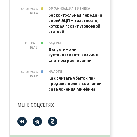
ОРГАНИЗАЦИЯ БИЗНЕСА
04.08.2026
16:04
Бесконтрольная передача
своей ЭЦП – халатность,
которая грозит уголовной
статьей
КАДРЫ
ВЧЕРА В
16:15
16:15
Допустимо ли
«устанавливать вилки» в
штатном расписании
НАЛОГИ
03.08.2026
15:02
Как считать убыток при
продаже доли в компании:
разъяснения Минфина
МЫ В СОЦСЕТЯХ