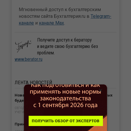
Мгновенный доступ к бухгалтерским
новостям сайта Бухгалтерия.ru в
Telegram-
канале
и
канале Max
.
Получите доступ к бератору
и ведите свою бухгалтерию без
проблем.
www.berator.ru
ЛЕНТА
НОВОСТЕЙ
×
Новая форма бумажных транспортных накладных
будет введена с 1 сентября 2026
СЕГОДНЯ В 13:53
УЧЕТ И ОТЧЕТНОСТЬ
Принять она работу по загранпаспорту нельзя