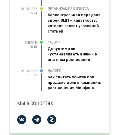
ОРГАНИЗАЦИЯ БИЗНЕСА
04.08.2026
16:04
Бесконтрольная передача
своей ЭЦП – халатность,
которая грозит уголовной
статьей
КАДРЫ
ВЧЕРА В
16:15
16:15
Допустимо ли
«устанавливать вилки» в
штатном расписании
НАЛОГИ
03.08.2026
15:02
Как считать убыток при
продаже доли в компании:
разъяснения Минфина
МЫ В СОЦСЕТЯХ