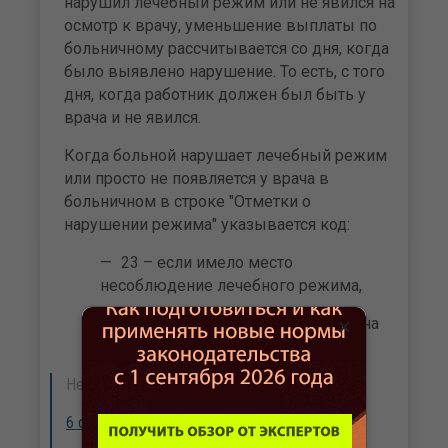
нарушил лечебный режим или не явился на
осмотр к врачу, уменьшение выплаты по
больничному рассчитывается со дня, когда
было выявлено нарушение. То есть, с того
дня, когда работник должен был быть у
врача и не явился.
Когда больной нарушает лечебный режим
или просто не появляется у врача в
больничном в строке "Отметки о
нарушении режима" указывается код:
23 – если имело место
несоблюдение лечебного режима,
×
24 – если больной не явился на на
прием к врачу.
Нестандартные ситуации:
6 опасных ситуация при назначении пособий