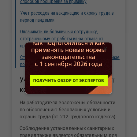
способов поощрения за прививку
Учет расходов на вакцинацию и охрану труда в
период пандемии
Оплачивать ли больничный сотруднику,
отстраненному от работы из-за отказа от
прививки?
×
Стоит ли учитывать премию за вакцинацию в базе
по прибыли?
Учет расходов на прививки от
коронавируса
На работодателя возложены обязанности
по обеспечению безопасных условий и
охраны труда (ст. 212 Трудового кодекса).
Соблюдение установленных санитарных
правил также является обязательным для