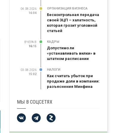
ОРГАНИЗАЦИЯ БИЗНЕСА
04.08.2026
16:04
Бесконтрольная передача
своей ЭЦП – халатность,
которая грозит уголовной
статьей
КАДРЫ
ВЧЕРА В
16:15
16:15
Допустимо ли
«устанавливать вилки» в
штатном расписании
НАЛОГИ
03.08.2026
15:02
Как считать убыток при
продаже доли в компании:
разъяснения Минфина
МЫ В СОЦСЕТЯХ