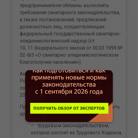
предприниматели обязаны выполнять
требования санитарного законодательства,
а также постановлений, предписаний
должностных лиц, осуществляющих
федеральный государственный санитарно-
эпидемиологический надзор (ст.
10, 11 Федерального закона от 30.03.1999 №
52-ФЗ «О санитарно-эпидемиологическом
благополучии населения»).
Аналогичное требование Минтруд и
×
Роспотребнадзор привели в своих
совместных рекомендациях от 23 июля
2021 года.
При этом трудовые отношения могут быть
урегулированы только:
трудовым законодательством,
которое состоит из Трудового Кодекса,