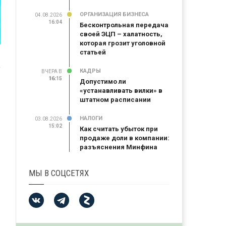
ОРГАНИЗАЦИЯ БИЗНЕСА
04.08.2026
16:04
Бесконтрольная передача
своей ЭЦП – халатность,
которая грозит уголовной
статьей
КАДРЫ
ВЧЕРА В
16:15
16:15
Допустимо ли
«устанавливать вилки» в
штатном расписании
НАЛОГИ
03.08.2026
15:02
Как считать убыток при
продаже доли в компании:
разъяснения Минфина
МЫ В СОЦСЕТЯХ