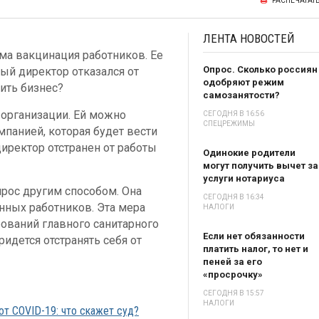
РАСПЕЧАТАТ
ЛЕНТА
НОВОСТЕЙ
ма вакцинация работников. Ее
Опрос. Сколько россиян
ый директор отказался от
одобряют режим
нить бизнес?
самозанятости?
организации. Ей можно
СЕГОДНЯ В 16:56
СПЕЦРЕЖИМЫ
панией, которая будет вести
директор отстранен от работы
Одинокие родители
могут получить вычет за
услуги нотариуса
рос другим способом. Она
СЕГОДНЯ В 16:34
нных работников. Эта мера
НАЛОГИ
ований главного санитарного
Если нет обязанности
ридется отстранять себя от
платить налог, то нет и
пеней за его
«просрочку»
СЕГОДНЯ В 15:57
НАЛОГИ
от COVID-19: что скажет суд?