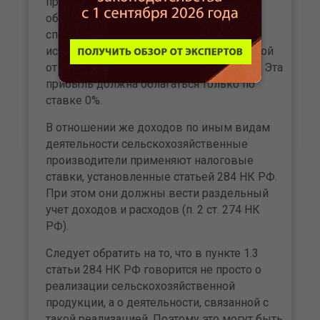
права выбора, какую ставку –
общеустановленную (20%) или
специальную (0%) – применять при
исчислении налога с прибыли, полученной
от сельскохозяйственной деятельности. Эта
прибыль должна облагаться только по
ставке 0%.
В отношении же доходов по иным видам
деятельности сельскохозяйственные
производители применяют налоговые
ставки, установленные статьей 284 НК РФ.
При этом они должны вести раздельный
учет доходов и расходов (п. 2 ст. 274 НК
РФ).
Следует обратить на то, что в пункте 1.3
статьи 284 НК РФ говорится не просто о
реализации сельскохозяйственной
продукции, а о деятельности, связанной с
такой реализацией. Поэтому это могут быть