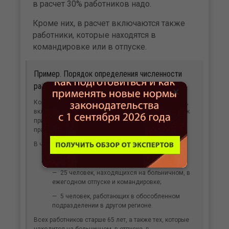
в расчет 30% работников надо.
Кроме них, в расчет включаются также
работники, которые находятся в
командировке или в отпуске.
Пример. Порядок определения численности
работников, переводимых на «удаленку»
×
Количество работников организации – 115 человек,
включая 5 совместителей. При этом еще 10 человек
привлечено к выполнению работ по гражданско-
правовым договорам.
В число 115 работников входят:
10 человек в возрасте старше 65 лет;
25 человек, находящихся на больничном, в
ежегодном отпуске и командировке;
5 человек, работающих в обособленном
подразделении в другом регионе.
Всех работников старше 65 лет, а также тех, которые
находится на больничном, в отпуске, в