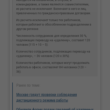
командировке, а также являются совместителями,
из расчета не исключают. Включают в него и лиц,
привлеченных по гражданско-правовым договорам.
Из расчета исключают только тех работников,
которые работают в обособленном подразделении в
другом регионе.
Численность сотрудников для определения 30 %,
подлежащих переводу на «удаленку», составит 120
человек (115 + 10 – 5).
Количество сотрудников, подлежащих переводу на
«удаленку», – 36 человек (120 х 30%).
Количество работников, которые могут продолжать
работать в офисе, составляет 84 человека (120 –
36).
Ранее по теме:
Москве грядут проверки соблюдения
дистанционного режима работы
Обновили форму подачи сведений об удаленных