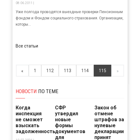
08.06.2011 |
Уже полгода проводятся выездные проверки Пенсионным
фондом и Фондом социального страхования. Организации,
которы...
Все статьи
1
112
113
114
115
«
»
НОВОСТИ
ПО ТЕМЕ
Когда
СФР
Закон об
инспекция
утвердил
отмене
не сможет
новые
штрафов за
взыскать
формы
нулевые
задолженность
документов
декларации
для
принят