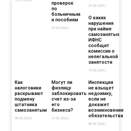
10.07.2026 |
проверок
29.06.2026 |
по
больничным
О каких
и пособиям
нарушения
при найме
29.06.2026 |
самозанятых
ИФНС
сообщит
комиссии о
нелегальной
занятости
10.06.2026 |
Как
Могут ли
Инспекция
налоговики
физлицу
не взыщет
раскрывают
заблокировать
недоимку,
подмену
счет из-за
если не
штатника
его
докажет
самозанятым
бизнеса?
возникновение
обязательства
09.06.2026 |
14.05.2026 |
08.05.2026 |