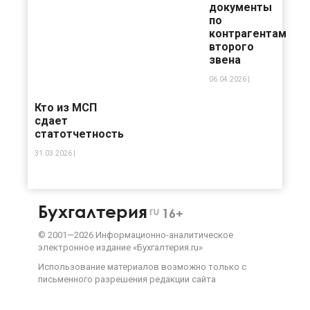
документы
по
контрагентам
второго
звена
06.04.2026 |
Кто из МСП
сдает
статотчетность
31.03.2026 |
Бухгалтерия
ru
16+
©
2001—
2026
Информационно-аналитическое
электронное издание «Бухгалтерия.ru»
Использование материалов возможно только с
письменного разрешения
редакции сайта