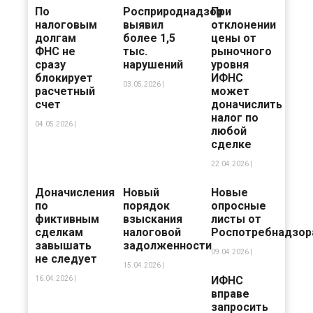
По
Росприроднадзор
При
налоговым
выявил
отклонении
долгам
более 1,5
цены от
ФНС не
тыс.
рыночного
сразу
нарушений
уровня
блокирует
ИФНС
03.05.2026 |
расчетный
может
счет
доначислить
налог по
04.05.2026 |
любой
сделке
22.04.2026 |
Доначисления
Новый
Новые
по
порядок
опросные
фиктивным
взыскания
листы от
сделкам
налоговой
Роспотребнадзор
завышать
задолженности
09.04.2026 |
не следует
15.04.2026 |
ИФНС
16.04.2026 |
вправе
запросить