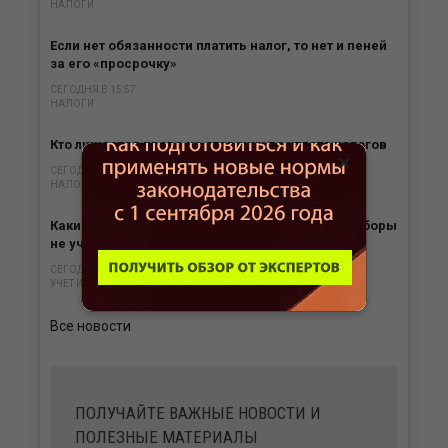
НАЛОГИ
Если нет обязанности платить налог, то нет и пеней
за его «просрочку»
СЕГОДНЯ В 15:57
НАЛОГИ
Кто лишается права на отсрочку по уплате налогов
×
СЕГОДНЯ В 15:35
НАЛОГИ
Какие выплаты призванным на специальные сборы
не учитываются в расходах
СЕГОДНЯ В 15:00
УЧЕТ И ОТЧЕТНОСТЬ
Все новости
ПОЛУЧАЙТЕ ВАЖНЫЕ НОВОСТИ И
ПОЛЕЗНЫЕ МАТЕРИАЛЫ