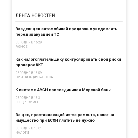
ЛЕНТА
НОВОСТЕЙ
Владельцев автомобилей предложно уведомлять
перед эвакуацией ТС
СЕГОДНЯ В 16:29
РАЗНОЕ
Как налогоплательщику контролировать свои риски
проверок ККТ
СЕГОДНЯ В 15:59
ОРГАНИЗАЦИЯ БИЗНЕСА
К системе АУСН присоединился Морской банк
СЕГОДНЯ В 15:31
СПЕЦРЕЖИМЫ
За цех, простаивающий из-за ремонта, налог на
имущество при ЕСХН платить не нужно
СЕГОДНЯ В 15:01
НАЛОГИ