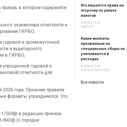
Кто лишается права на
 приказ, в котором содержатся
отсрочку по уплате
налогов
ВЧЕРА В 15:35
ьного экземпляра отчетности и
НАЛОГИ
ирования ГИРБО;
Какие выплаты
а годовой и промежуточной
призванным на
ости и аудиторского
специальные сборы не
учитываются в
ия в ГИРБО;
расходах
а упрощенной годовой и
ВЧЕРА В 15:00
УЧЕТ И ОТЧЕТНОСТЬ
ансовой) отчетности для
Все новости
я 2026 года. Прежние правила
ные форматы упраздняются. Это
-1/569@ в редакции приказа
-1/843@ (о порядке
;