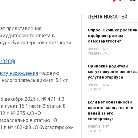
РАСПЕЧАТАТ
ЛЕНТА
НОВОСТЕЙ
ат представления
Опрос. Сколько россиян
и аудиторского отчета в
одобряют режим
самозанятости?
урс бухгалтерской отчетности
ВЧЕРА В 16:56
СПЕЦРЕЖИМЫ
1/326@
Одинокие родители
могут получить вычет за
есту нахождения
годовую
услуги нотариуса
налогоплательщики (п. 5.1 ст.
ВЧЕРА В 16:34
НАЛОГИ
 декабря 2025 г. № 471-ФЗ
Если нет обязанности
и пункт 16.1 части 2 статьи 8
платить налог, то нет и
12 г. № 275-ФЗ «О
пеней за его
«просрочку»
параллельно в статью 18
1 г. № 402-ФЗ «О бухгалтерском
ВЧЕРА В 15:57
НАЛОГИ