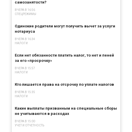
самозанятости?
ВЧЕРА В 16:56
СПЕЦРЕЖИМЫ
Одинокие родители могут получить вычет за услуги
нотариуса
ВЧЕРА В 16:34
НАЛОГИ
Если нет обязанности платить налог, то нет и пеней
за его «просрочку»
ВЧЕРА В 15:57
НАЛОГИ
Кто лишается права на отсрочку по уплате налогов
ВЧЕРА В 15:35
НАЛОГИ
Какие выплаты призванным на специальные сборы
не учитываются в расходах
ВЧЕРА В 15:00
УЧЕТ И ОТЧЕТНОСТЬ