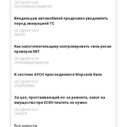
СЕГОДНЯ В 16:49
ЭКОНОМИКА И ОБЩЕСТВО
Владельцев автомобилей предложно уведомлять
перед эвакуацией ТС
СЕГОДНЯ В 16:29
РАЗНОЕ
Как налогоплательщику контролировать свои риски
проверок ККТ
СЕГОДНЯ В 15:59
ОРГАНИЗАЦИЯ БИЗНЕСА
К системе АУСН присоединился Морской банк
СЕГОДНЯ В 15:31
СПЕЦРЕЖИМЫ
За цех, простаивающий из-за ремонта, налог на
имущество при ЕСХН платить не нужно
СЕГОДНЯ В 15:01
НАЛОГИ
Все новости