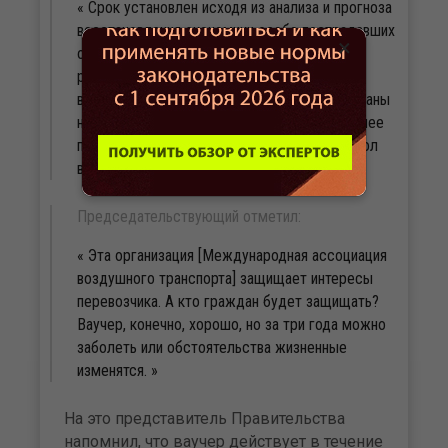
Срок установлен исходя из анализа и прогноза
восстановления экономики особо пострадавших
×
отраслей. Учитывались в том числе
рекомендации Международной ассоциации
воздушного транспорта, которые опубликованы
на официальном сайте. Авиакомпании наиболее
пострадали. Здесь правительство из двух зол
выбрало меньшее.
Председательствующий отметил:
Эта организация [Международная ассоциация
воздушного транспорта] защищает интересы
перевозчика. А кто граждан будет защищать?
Ваучер, конечно, хорошо, но за три года можно
заболеть или обстоятельства жизненные
изменятся.
На это представитель Правительства
напомнил, что ваучер действует в течение