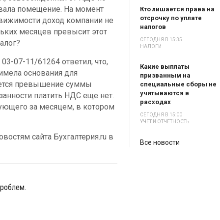
овала помещение. На момент
Кто лишается права на
отсрочку по уплате
движимости доход компании не
налогов
льких месяцев превысит этот
СЕГОДНЯ В 15:35
налог?
НАЛОГИ
03-07-11/61264 ответил, что,
Какие выплаты
 имела основания для
призванным на
ается превышение суммы
специальные сборы не
учитываются в
занности платить НДС еще нет.
расходах
дующего за месяцем, в котором
СЕГОДНЯ В 15:00
УЧЕТ И ОТЧЕТНОСТЬ
востям сайта Бухгалтерия.ru в
Все новости
проблем.