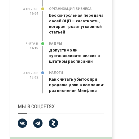
ОРГАНИЗАЦИЯ БИЗНЕСА
04.08.2026
16:04
Бесконтрольная передача
своей ЭЦП – халатность,
которая грозит уголовной
статьей
КАДРЫ
ВЧЕРА В
16:15
16:15
Допустимо ли
«устанавливать вилки» в
штатном расписании
НАЛОГИ
03.08.2026
15:02
Как считать убыток при
продаже доли в компании:
разъяснения Минфина
МЫ В СОЦСЕТЯХ