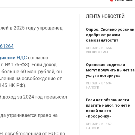
РАСПЕЧАТАТ
ЛЕНТА
НОВОСТЕЙ
лей в 2025 году упрощенец
Опрос. Сколько россиян
одобряют режим
самозанятости?
/61264
.
СЕГОДНЯ В 16:56
СПЕЦРЕЖИМЫ
щиками НДС
согласно
г. № 176-ФЗ). Если доход
Одинокие родители
могут получить вычет за
больше 60 млн. рублей, он
услуги нотариуса
явления на освобождение от
СЕГОДНЯ В 16:34
 145 НК РФ).
НАЛОГИ
 доход за 2024 год превысил
Если нет обязанности
платить налог, то нет и
пеней за его
да утрачивается право на
«просрочку»
СЕГОДНЯ В 15:57
НАЛОГИ
СН, освобожденная от НДС по