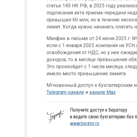
статье 145 НК РФ, в 2025 году реализ
подписания акта приема-передачи не
превышал 60 млн, но в течение неско
лимит. Когда нужно начинать платить 
Минфин в письме от 24 июня 2025 г. № 
если с 1 января 2025 компания на УСН
освобождения от НДС, но у нее ожид
доходов, то в месяце превышения обя
Это произойдет с 1 числа месяца, сле
имело место превышение лимита.
Мгновенный доступ к бухгалтерским но
Telegram-канале
и
канале Max
.
Получите доступ к бератору
и ведите свою бухгалтерию без 
www.berator.ru