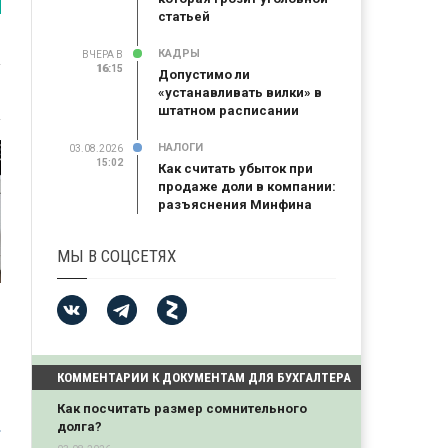
статьей
КАДРЫ
ВЧЕРА В
16:15
16:15
Допустимо ли
«устанавливать вилки» в
штатном расписании
НАЛОГИ
03.08.2026
15:02
Как считать убыток при
продаже доли в компании:
разъяснения Минфина
МЫ В СОЦСЕТЯХ
КОММЕНТАРИИ К ДОКУМЕНТАМ ДЛЯ БУХГАЛТЕРА
Как посчитать размер сомнительного
й
долга?