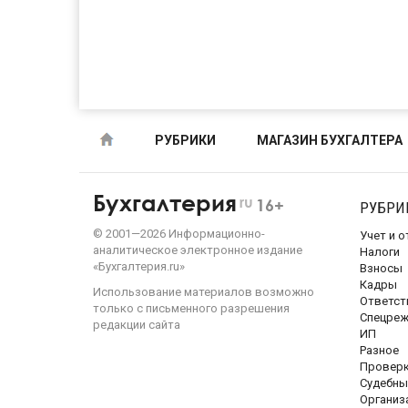
РУБРИКИ
МАГАЗИН БУХГАЛТЕРА
Бухгалтерия
ru
16+
РУБРИ
©
2001—
2026
Информационно-
Учет и 
аналитическое электронное издание
Налоги
«Бухгалтерия.ru»
Взносы
Кадры
Использование материалов возможно
Ответст
только с письменного разрешения
Спецре
редакции сайта
ИП
Разное
Провер
Судебны
Организ