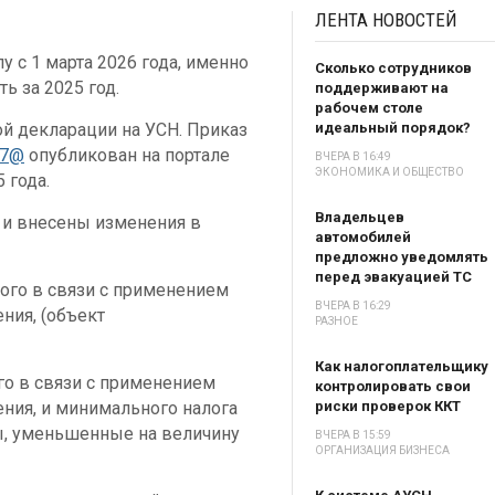
ЛЕНТА
НОВОСТЕЙ
у с 1 марта 2026 года, именно
Сколько сотрудников
ь за 2025 год.
поддерживают на
рабочем столе
й декларации на УСН. Приказ
идеальный порядок?
17@
опубликован на портале
ВЧЕРА В 16:49
ЭКОНОМИКА И ОБЩЕСТВО
 года.
Владельцев
и внесены изменения в
автомобилей
предложно уведомлять
перед эвакуацией ТС
емого в связи с применением
ВЧЕРА В 16:29
ния, (объект
РАЗНОЕ
Как налогоплательщику
ого в связи с применением
контролировать свои
ния, и минимального налога
риски проверок ККТ
ы, уменьшенные на величину
ВЧЕРА В 15:59
ОРГАНИЗАЦИЯ БИЗНЕСА