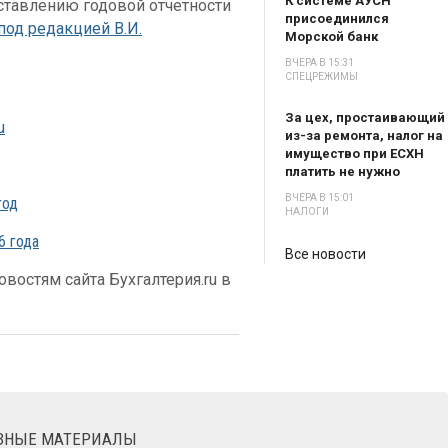
К системе АУСН
оставлению годовой отчетности
присоединился
под редакцией В.И.
Морской банк
ВЧЕРА В 15:31
СПЕЦРЕЖИМЫ
За цех, простаивающий
u
из-за ремонта, налог на
имущество при ЕСХН
платить не нужно
ВЧЕРА В 15:01
год
НАЛОГИ
6 года
Все новости
востям сайта Бухгалтерия.ru в
ЕЗНЫЕ МАТЕРИАЛЫ