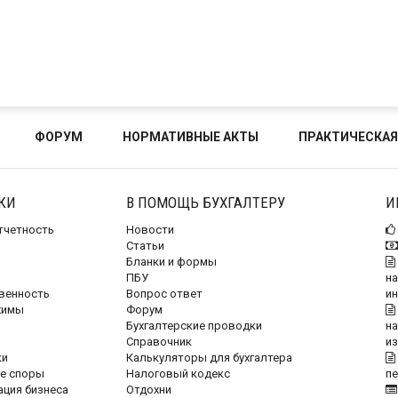
ФОРУМ
НОРМАТИВНЫЕ АКТЫ
ПРАКТИЧЕСКАЯ
КИ
В ПОМОЩЬ БУХГАЛТЕРУ
И
отчетность
Новости
Статьи
Бланки и формы
ПБУ
на
венность
Вопрос ответ
и
жимы
Форум
Бухгалтерские проводки
на
Справочник
и
ки
Калькуляторы для бухгалтера
е споры
Налоговый кодекс
п
ация бизнеса
Отдохни