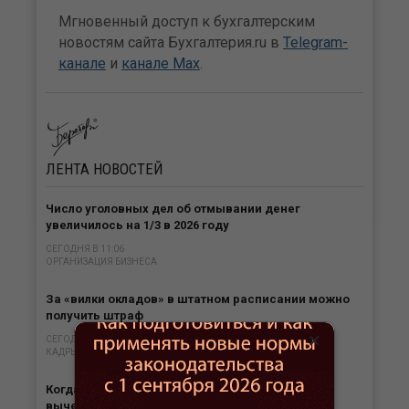
Мгновенный доступ к бухгалтерским
новостям сайта Бухгалтерия.ru в
Telegram-
канале
и
канале Max
.
ЛЕНТА
НОВОСТЕЙ
Число уголовных дел об отмывании денег
увеличилось на 1/3 в 2026 году
СЕГОДНЯ В 11:06
ОРГАНИЗАЦИЯ БИЗНЕСА
За «вилки окладов» в штатном расписании можно
получить штраф
×
СЕГОДНЯ В 10:39
КАДРЫ
Когда самозанятые могут получить налоговые
вычеты по НДФЛ