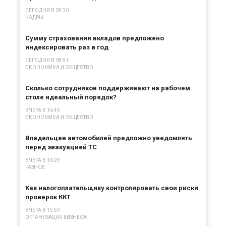
СЕГОДНЯ В 09:30
КАДРЫ
Сумму страхования вкладов предложено
индексировать раз в год
СЕГОДНЯ В 08:51
ЭКОНОМИКА И ОБЩЕСТВО
Сколько сотрудников поддерживают на рабочем
столе идеальный порядок?
ВЧЕРА В 16:49
ЭКОНОМИКА И ОБЩЕСТВО
Владельцев автомобилей предложно уведомлять
перед эвакуацией ТС
ВЧЕРА В 16:29
РАЗНОЕ
Как налогоплательщику контролировать свои риски
проверок ККТ
ВЧЕРА В 15:59
ОРГАНИЗАЦИЯ БИЗНЕСА