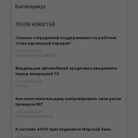
Бухгалтерия.ру
ЛЕНТА
НОВОСТЕЙ
Сколько сотрудников поддерживают на рабочем
столе идеальный порядок?
СЕГОДНЯ В 16:49
ЭКОНОМИКА И ОБЩЕСТВО
Владельцев автомобилей предложно уведомлять
перед эвакуацией ТС
СЕГОДНЯ В 16:29
РАЗНОЕ
Как налогоплательщику контролировать свои риски
проверок ККТ
СЕГОДНЯ В 15:59
ОРГАНИЗАЦИЯ БИЗНЕСА
К системе АУСН присоединился Морской банк
СЕГОДНЯ В 15:31