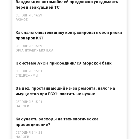
Владельцев автомобилей предложно уведомлять
перед эвакуацией ТС
СЕГОДНЯ В 16:29
РАЗНОЕ
Как налогоплательщику контролировать свои риски
проверок ККТ
СЕГОДНЯ В 15:59
ОРГАНИЗАЦИЯ БИЗНЕСА
К системе АУСН присоединился Морской банк
СЕГОДНЯ В 15:31
СПЕЦРЕЖИМЫ
За цех, простаивающий из-за ремонта, налог на
имущество при ЕСХН платить не нужно
СЕГОДНЯ В 15:01
НАЛОГИ
Как учесть расходы на технологическое
присоединение?
СЕГОДНЯ В 14:31
НАЛОГИ